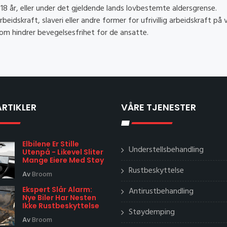
18 år, eller under det gjeldende lands lovbestemte aldersgrense.
beidskraft, slaveri eller andre former for ufrivillig arbeidskraft på 
om hindrer bevegelsesfrihet for de ansatte.
ARTIKLER
VÅRE TJENESTER
Elbilene Er Stille
Understellsbehandling
Utenpå - Likevel Sliter
Mange Eiere Med Støy
Rustbeskyttelse
Av
Broom
Ekspert Slår Alarm:
Antirustbehandling
Nye Biler Har Nesten
Ikke Rustbeskyttelse
Støydemping
Av
Broom