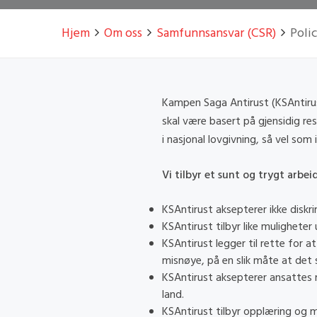
Hjem
Om oss
Samfunnsansvar (CSR)
Poli
Kampen Saga Antirust (KSAntirust
skal være basert på gjensidig re
i nasjonal lovgivning, så vel som
Vi tilbyr et sunt og trygt arbeid
KSAntirust aksepterer ikke diskri
KSAntirust tilbyr like muligheter 
KSAntirust legger til rette for a
misnøye, på en slik måte at det s
KSAntirust aksepterer ansattes re
land.
KSAntirust tilbyr opplæring og 