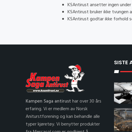
KSAntirust ansetter ingen under 
KSAntirust bruker ikke tvungen ar
KSAntirust godtar ikke forhold s
SISTE 
Kampen Saga antirust
har over 30 års
erfaring. Vi er medlem av Norsk
Aniturstforening og kan behandle alle
typer kjøretøy. Vi benytter produkter