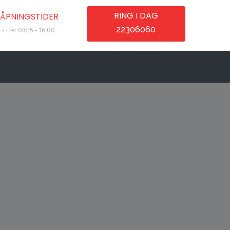
RING I DAG
ÅPNINGSTIDER
22306060
- Fre: 08:15 - 16:00