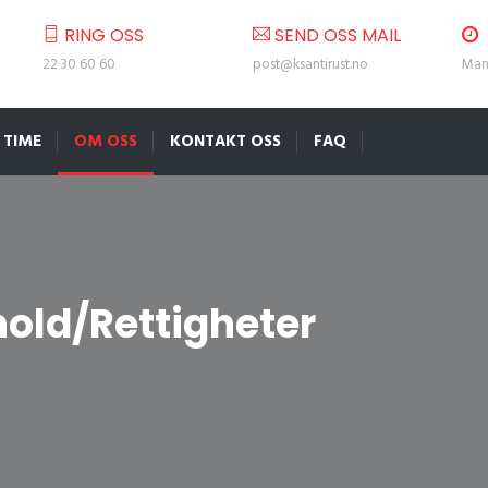
RING OSS
SEND OSS MAIL
22 30 60 60
post@ksantirust.no
Man 
 TIME
OM OSS
KONTAKT OSS
FAQ
hold/Rettigheter