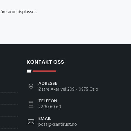
våre arbeidsplasser.
KONTAKT OSS
ADRESSE
Østre Aker vei 209 - 0975 Oslo
TELEFON
22 30 60 60
EMAIL
post@ksantirust.no