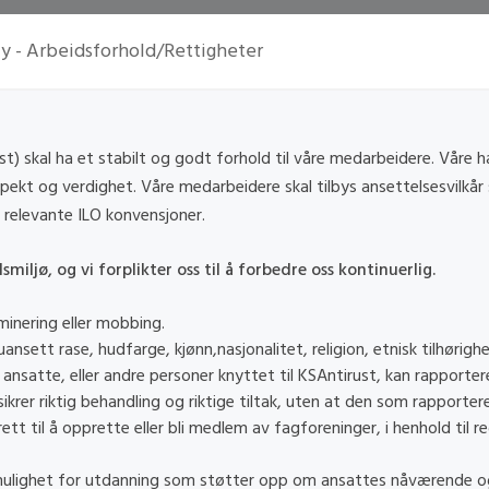
cy - Arbeidsforhold/Rettigheter
) skal ha et stabilt og godt forhold til våre medarbeidere. Våre h
spekt og verdighet. Våre medarbeidere skal tilbys ansettelsesvilkår
 i relevante ILO konvensjoner.
smiljø, og vi forplikter oss til å forbedre oss kontinuerlig.
minering eller mobbing.
uansett rase, hudfarge, kjønn,nasjonalitet, religion, etnisk tilhørigh
t ansatte, eller andre personer knyttet til KSAntirust, kan rapporter
ikrer riktig behandling og riktige tiltak, uten at den som rapporterer
tt til å opprette eller bli medlem av fagforeninger, i henhold til re
mulighet for utdanning som støtter opp om ansattes nåværende og 