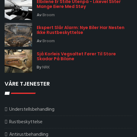
Elbilene Er Stille Utenpå - Likevel Sliter
Mange Eiere Med Støy
Av
Broom
Ekspert Slår Alarm: Nye Biler Har Nesten
Ikke Rustbeskyttelse
Av
Broom
Sjå Korleis Vegsaltet Fører Til Store
Skadar På Bilane
By
NRK
VÅRE TJENESTER
Understellsbehandling
Rustbeskyttelse
Antirustbehandling