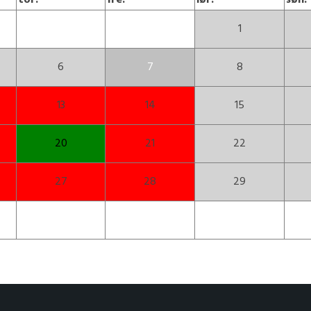
tor.
fre.
lør.
søn.
1
6
7
8
13
14
15
20
21
22
27
28
29