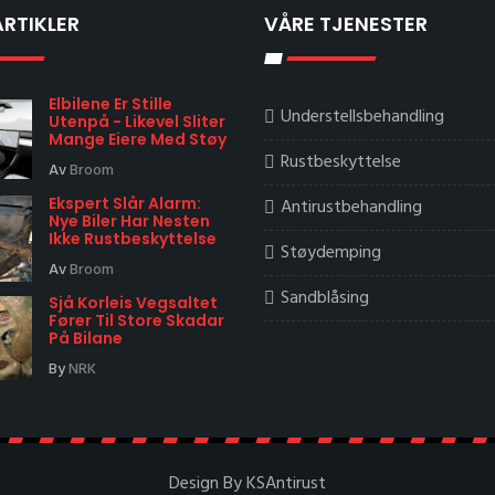
ARTIKLER
VÅRE TJENESTER
Elbilene Er Stille
Understellsbehandling
Utenpå - Likevel Sliter
Mange Eiere Med Støy
Rustbeskyttelse
Av
Broom
Ekspert Slår Alarm:
Antirustbehandling
Nye Biler Har Nesten
Ikke Rustbeskyttelse
Støydemping
Av
Broom
Sandblåsing
Sjå Korleis Vegsaltet
Fører Til Store Skadar
På Bilane
By
NRK
Design By KSAntirust