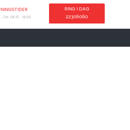
RING I DAG
NINGSTIDER
22306060
- Fre: 08:15 - 16:00