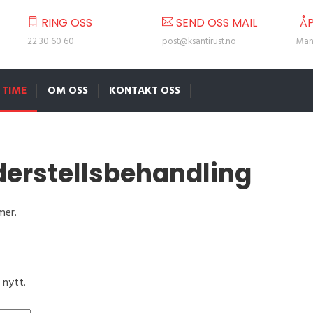
RING OSS
SEND OSS MAIL
ÅP
22 30 60 60
post@ksantirust.no
Man 
 TIME
OM OSS
KONTAKT OSS
nderstellsbehandling
mer.
 nytt.