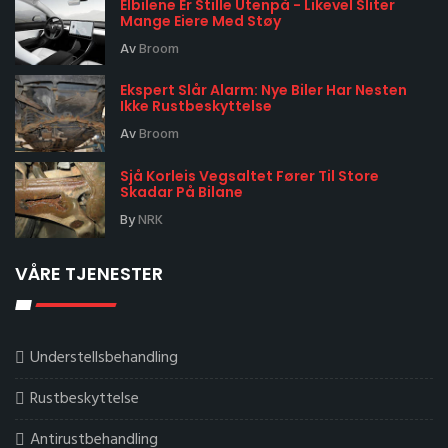
Elbilene Er Stille Utenpå - Likevel Sliter
Mange Eiere Med Støy
Av
Broom
Ekspert Slår Alarm: Nye Biler Har Nesten
Ikke Rustbeskyttelse
Av
Broom
Sjå Korleis Vegsaltet Fører Til Store
Skadar På Bilane
By
NRK
VÅRE TJENESTER
Understellsbehandling
Rustbeskyttelse
Antirustbehandling