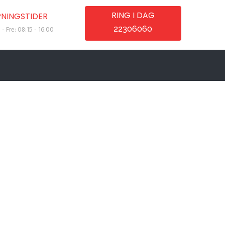
RING I DAG
NINGSTIDER
22306060
- Fre: 08:15 - 16:00