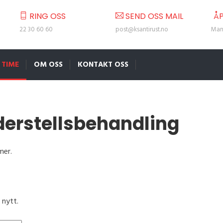
RING OSS
SEND OSS MAIL
ÅP
22 30 60 60
post@ksantirust.no
Man 
 TIME
OM OSS
KONTAKT OSS
nderstellsbehandling
mer.
 nytt.