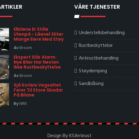
ARTIKLER
VÅRE TJENESTER
Elbilene Er Stille
Understellsbehandling
Utenpå - Likevel Sliter
Mange Eiere Med Støy
Rustbeskyttelse
Av
Broom
Ekspert Slår Alarm:
Antirustbehandling
Nye Biler Har Nesten
Ikke Rustbeskyttelse
Støydemping
Av
Broom
Sandblåsing
Sjå Korleis Vegsaltet
Fører Til Store Skadar
På Bilane
By
NRK
Design By KSAntirust