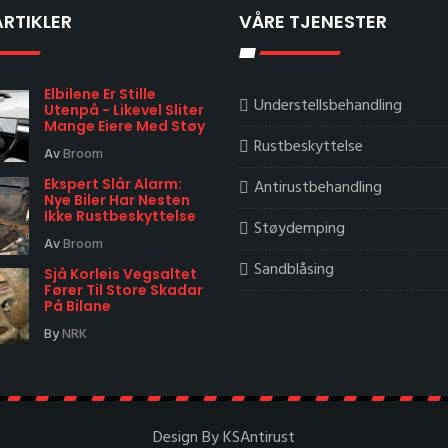
ARTIKLER
VÅRE TJENESTER
Elbilene Er Stille
Understellsbehandling
Utenpå - Likevel Sliter
Mange Eiere Med Støy
Rustbeskyttelse
Av
Broom
Ekspert Slår Alarm:
Antirustbehandling
Nye Biler Har Nesten
Ikke Rustbeskyttelse
Støydemping
Av
Broom
Sandblåsing
Sjå Korleis Vegsaltet
Fører Til Store Skadar
På Bilane
By
NRK
Design By KSAntirust