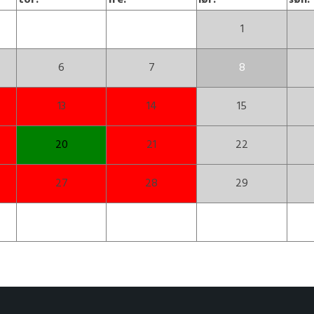
tor.
fre.
lør.
søn.
1
6
7
8
13
14
15
20
21
22
27
28
29