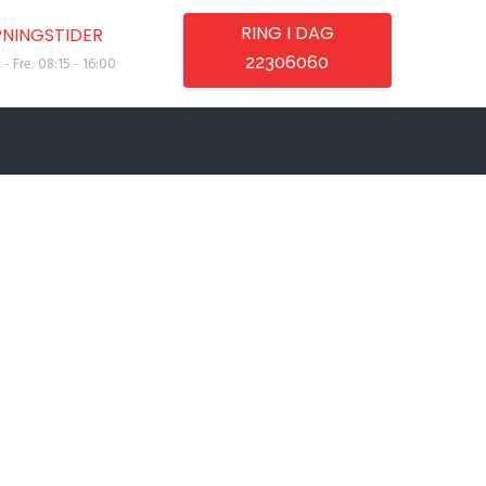
RING I DAG
NINGSTIDER
22306060
- Fre: 08:15 - 16:00