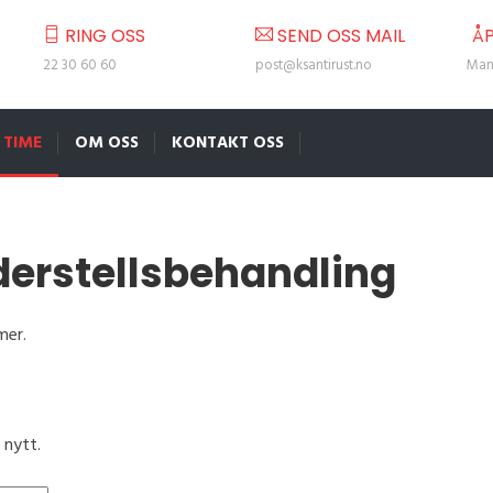
RING OSS
SEND OSS MAIL
ÅP
22 30 60 60
post@ksantirust.no
Man 
 TIME
OM OSS
KONTAKT OSS
nderstellsbehandling
mer.
 nytt.