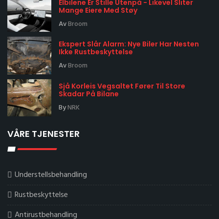
Elbilene Er Stille Utenpå - Likevel Sliter
Mange Eiere Med Støy
Av
Broom
Ekspert Slår Alarm: Nye Biler Har Nesten
Ikke Rustbeskyttelse
Av
Broom
Sjå Korleis Vegsaltet Fører Til Store
Skadar På Bilane
By
NRK
VÅRE TJENESTER
Understellsbehandling
Rustbeskyttelse
Antirustbehandling