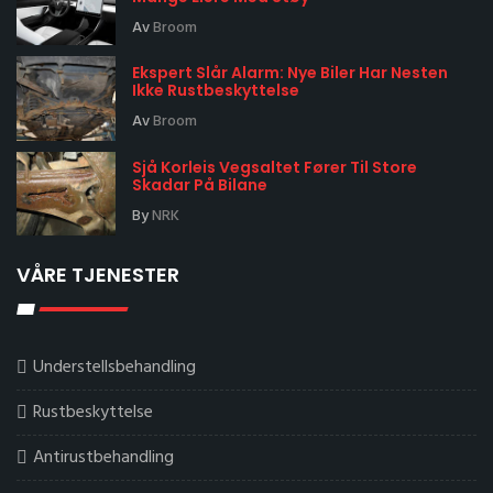
Av
Broom
Ekspert Slår Alarm: Nye Biler Har Nesten
Ikke Rustbeskyttelse
Av
Broom
Sjå Korleis Vegsaltet Fører Til Store
Skadar På Bilane
By
NRK
VÅRE TJENESTER
Understellsbehandling
Rustbeskyttelse
Antirustbehandling